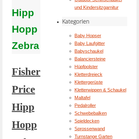
und Kindersitzgarnitur
Hipp
Kategorien
Hopp
Baby Hopser
Zebra
Baby Laufgitter
Babyschaukel
Balanciersteine
Hüpfpolster
Fisher
Kletterdreieck
Klettergerüste
Price
Kletterwippen & Schaukel
Maltafel
Hipp
Pedalroller
Schwebebalken
Spieldecken
Hopp
Sprossenwand
Turnstange Garten