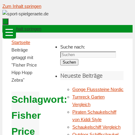
Zum Inhalt springen
Zum Inhalt springen
Startseite
Suche nach:
Beiträge
getaggt mit
Suchen
"Fisher Price
Hipp Hopp
Neueste Beiträge
Zebra"
Gonge Flusssteine Nordic
Schlagwort:
Turnreck Garten
Vergleich
Piraten Schaukelschiff
Fisher
von Kiddi Style
Schaukelschiff Vergleich
Price
Outdoor Schiffschaukel