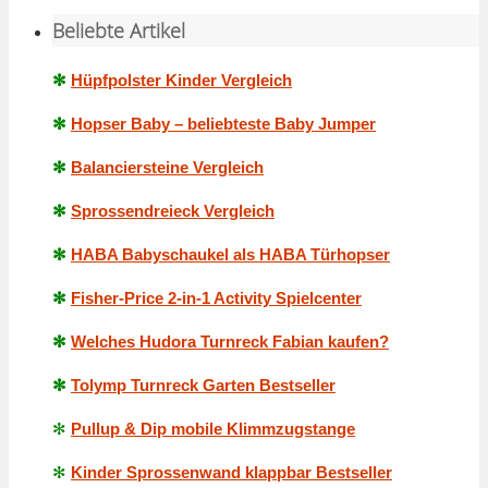
Beliebte Artikel
✻
Hüpfpolster Kinder Vergleich
✻
Hopser Baby – beliebteste Baby Jumper
✻
Balanciersteine Vergleich
✻
Sprossendreieck Vergleich
✻
HABA Babyschaukel als HABA Türhopser
✻
Fisher-Price 2-in-1 Activity Spielcenter
✻
Welches Hudora Turnreck Fabian kaufen?
✻
Tolymp Turnreck Garten Bestseller
✻
Pullup & Dip mobile Klimmzugstange
✻
Kinder Sprossenwand klappbar Bestseller